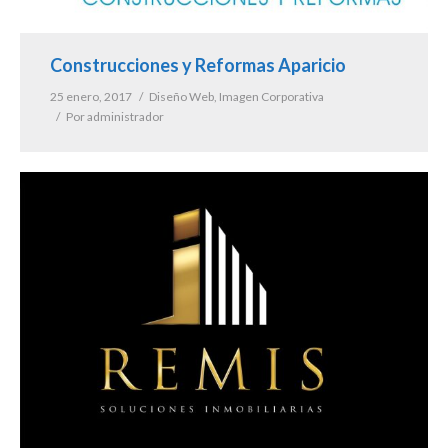
Construcciones y Reformas Aparicio
25 enero, 2017
Diseño Web
,
Imagen Corporativa
Por
administrador