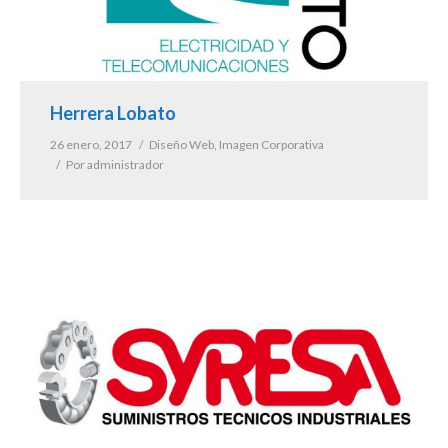
Herrera Lobato
26 enero, 2017
Diseño Web
,
Imagen Corporativa
Por
administrador