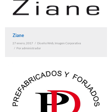
Ziane
27 enero, 2017
Diseño Web
,
Imagen Corporativa
Por
administrador