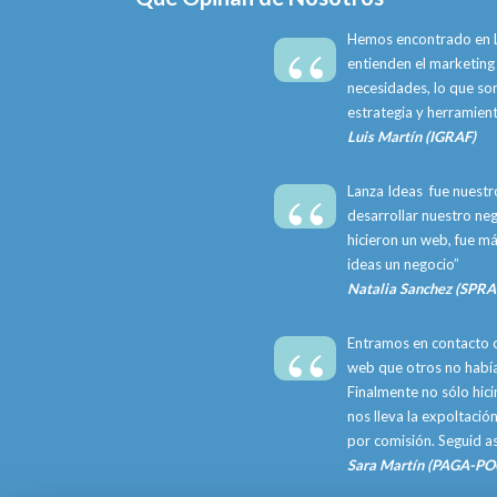
“
Hemos encontrado en L
entienden el marketing 
necesidades, lo que s
estrategia y herramient
Luis Martín (IGRAF)
“
Lanza Ideas fue nuestr
desarrollar nuestro neg
hicieron un web, fue m
ideas un negocio”
Natalia Sanchez (SPR
“
Entramos en contacto c
web que otros no había
Finalmente no sólo hic
nos lleva la expoltación
por comisión. Seguid así
Sara Martín (PAGA-P