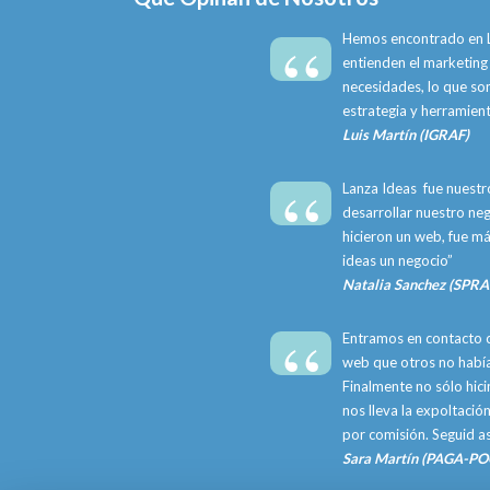
“
Hemos encontrado en L
entienden el marketing 
necesidades, lo que s
estrategia y herramient
Luis Martín (IGRAF)
“
Lanza Ideas fue nuestr
desarrollar nuestro neg
hicieron un web, fue m
ideas un negocio”
Natalia Sanchez (SPR
“
Entramos en contacto c
web que otros no había
Finalmente no sólo hic
nos lleva la expoltación
por comisión. Seguid así
Sara Martín (PAGA-P