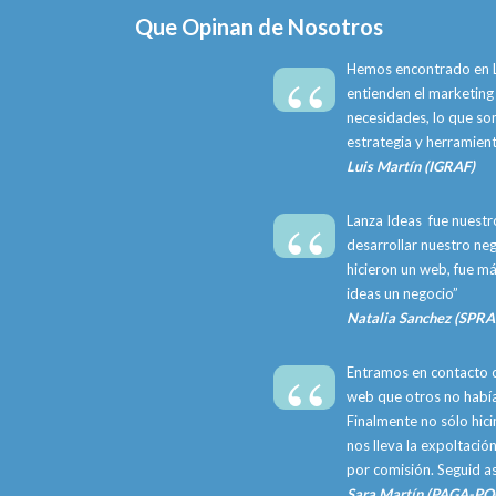
Que Opinan de Nosotros
“
Hemos encontrado en L
entienden el marketing 
necesidades, lo que s
estrategia y herramient
Luis Martín (IGRAF)
“
Lanza Ideas fue nuestr
desarrollar nuestro neg
hicieron un web, fue m
ideas un negocio”
Natalia Sanchez (SPR
“
Entramos en contacto c
web que otros no había
Finalmente no sólo hic
nos lleva la expoltación
por comisión. Seguid así
Sara Martín (PAGA-P