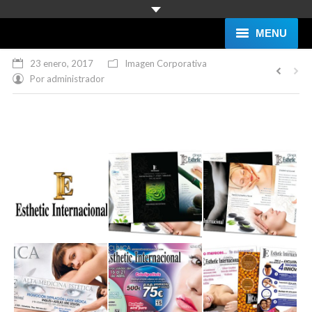
MENU
23 enero, 2017
Imagen Corporativa
Nosotros
Por
administrador
Diseño Web
Imagen Corporativa
Servicios
Blog
Curriculum
Contacto