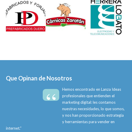
Que Opinan de Nosotros
“
Hemos encontrado en Lanza Ideas
profesionales que entienden el
marketing digital: les contamos
nuestras necesidades, lo que somos,
y nos han proporcionado estrategia
y herramientas para vender en
internet.”